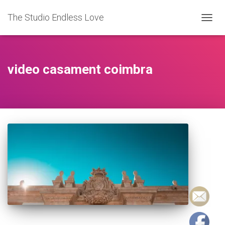
The Studio Endless Love
TOGG
NAVIG
video casament coimbra