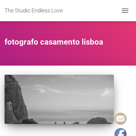
The Studio Endless Love
TOGGL
NAVIG
fotografo casamento lisboa