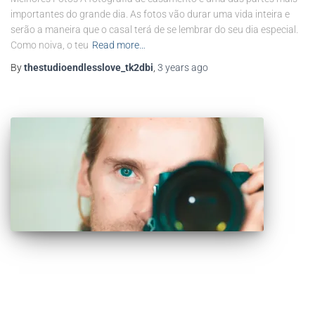
importantes do grande dia. As fotos vão durar uma vida inteira e
serão a maneira que o casal terá de se lembrar do seu dia especial.
Como noiva, o teu
Read more…
By
thestudioendlesslove_tk2dbi
,
3 years
ago