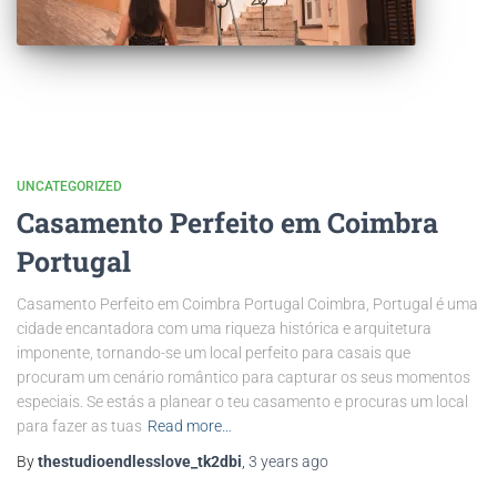
UNCATEGORIZED
Casamento Perfeito em Coimbra
Portugal
Casamento Perfeito em Coimbra Portugal Coimbra, Portugal é uma
cidade encantadora com uma riqueza histórica e arquitetura
imponente, tornando-se um local perfeito para casais que
procuram um cenário romântico para capturar os seus momentos
especiais. Se estás a planear o teu casamento e procuras um local
para fazer as tuas
Read more…
By
thestudioendlesslove_tk2dbi
,
3 years
ago