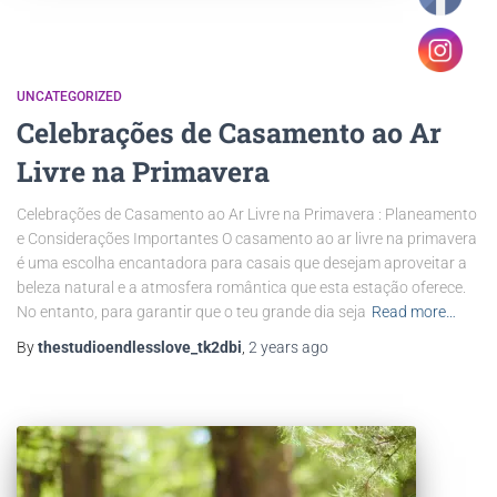
UNCATEGORIZED
Celebrações de Casamento ao Ar
Livre na Primavera
Celebrações de Casamento ao Ar Livre na Primavera : Planeamento
e Considerações Importantes O casamento ao ar livre na primavera
é uma escolha encantadora para casais que desejam aproveitar a
beleza natural e a atmosfera romântica que esta estação oferece.
No entanto, para garantir que o teu grande dia seja
Read more…
By
thestudioendlesslove_tk2dbi
,
2 years
ago