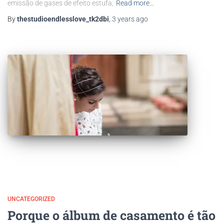
emissão de gases de efeito estufa,
Read more…
By
thestudioendlesslove_tk2dbi
,
3 years
ago
UNCATEGORIZED
Porque o álbum de casamento é tão