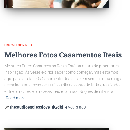
UNCATEGORIZED
Melhores Fotos Casamentos Reais
Melhores Fotos Casamentos Reais Está na altura de procurares
inspiração. Ás vezes é difícil saber como começar, mas estamos
aqui para ajudar. Os Casamento Reais trazem sempre uma magia
associada aos mesmos. O típico dia de conto de fadas, realizado
entre príncipes e princesas, reis e rainhas. Noções de infância,
Read more…
By
thestudioendlesslove_tk2dbi
,
4 years
ago