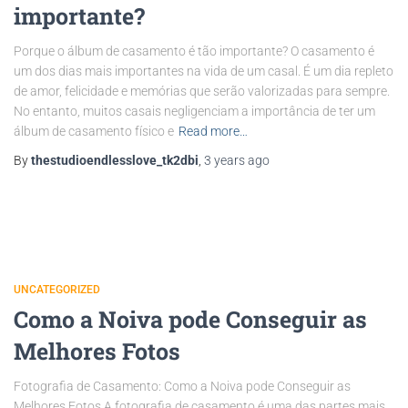
importante?
Porque o álbum de casamento é tão importante? O casamento é
um dos dias mais importantes na vida de um casal. É um dia repleto
de amor, felicidade e memórias que serão valorizadas para sempre.
No entanto, muitos casais negligenciam a importância de ter um
álbum de casamento físico e
Read more…
By
thestudioendlesslove_tk2dbi
,
3 years
ago
UNCATEGORIZED
Como a Noiva pode Conseguir as
Melhores Fotos
Fotografia de Casamento: Como a Noiva pode Conseguir as
Melhores Fotos A fotografia de casamento é uma das partes mais