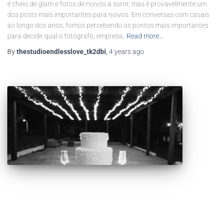
é cheio de glam e fotos de noivos a sorrir, mas é provavelmente um
dos posts mais importantes para noivos. Em conversas com casais
ao longo dos anos, fomos percebendo os pontos mais importantes
para decidir qual o fotógrafo, empresa,
Read more…
By
thestudioendlesslove_tk2dbi
,
4 years
ago