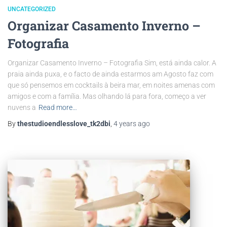
UNCATEGORIZED
Organizar Casamento Inverno –
Fotografia
Organizar Casamento Inverno – Fotografia Sim, está ainda calor. A
praia ainda puxa, e o facto de ainda estarmos am Agosto faz com
que só pensemos em cocktails à beira mar, em noites amenas com
amigos e com a família. Mas olhando lá para fora, começo a ver
nuvens a
Read more…
By
thestudioendlesslove_tk2dbi
,
4 years
ago