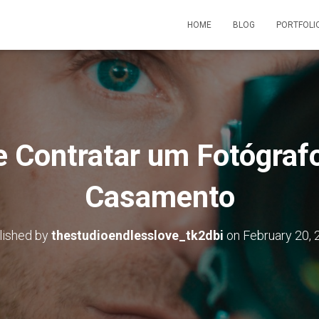
HOME
BLOG
PORTFOLI
e Contratar um Fotógrafo
Casamento
lished by
thestudioendlesslove_tk2dbi
on
February 20, 