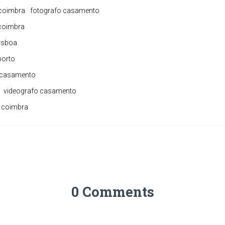
 coimbra
fotografo casamento
coimbra
isboa
porto
l casamento
videografo casamento
 coimbra
0 Comments