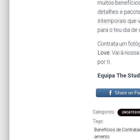
muitos benefícios
detalhes e pacote
intemporais que 
para o teu dia de
Contrata um fotó
Love
. Vai à noss
por ti.
Equipa The Stud
Share on F
Categories:
UNCATEGO
Tags:
Benefícios de Contrata
amento