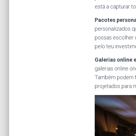
está a capturar 
Pacotes person
personalizados q
possas escolher o
pelo teu investim
Galerias online 
galerias online o
Também podem for
projetados para m