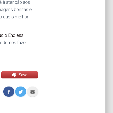
té à atenção aos
magens bonitas e
o que o melhor
udio Endless
podemos fazer
Save