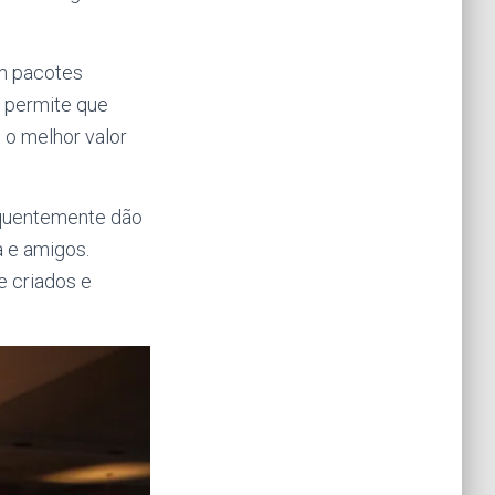
em pacotes
 permite que
 o melhor valor
equentemente dão
a e amigos.
e criados e