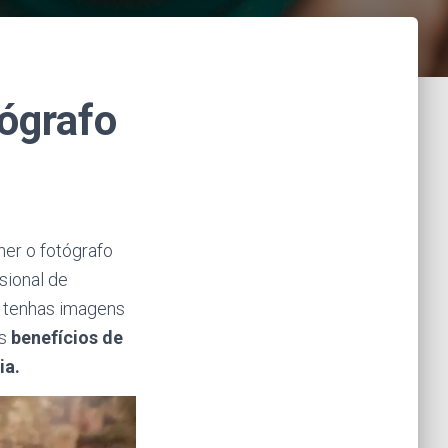
tógrafo
her o fotógrafo
sional de
e tenhas imagens
is
benefícios de
ia.