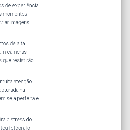
os de experiência
 os momentos
 criar imagens
tos de alta
Usam câmeras
s que resistirão
 muita atenção
apturada na
m seja perfeita e
ira o stress do
 teu fotógrafo